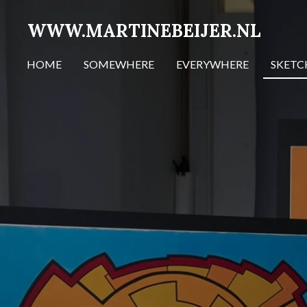
Ga
WWW.MARTINEBEIJER.NL
direct
naar
HOME
SOMEWHERE
EVERYWHERE
SKET
de
hoofdinhoud