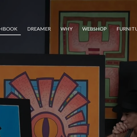
CHBOOK
DREAMER
WHY
WEBSHOP
FURNIT