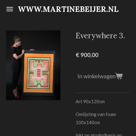
WWW.MARTINEBEIJER.NL
Ga
direct
naar
de
Everywhere 3.
hoofdinhoud
€ 900,00
In winkelwagen
Art 90x120cm
Omlijsting van foam
100x140cm
Inkt op alcoholbasis op