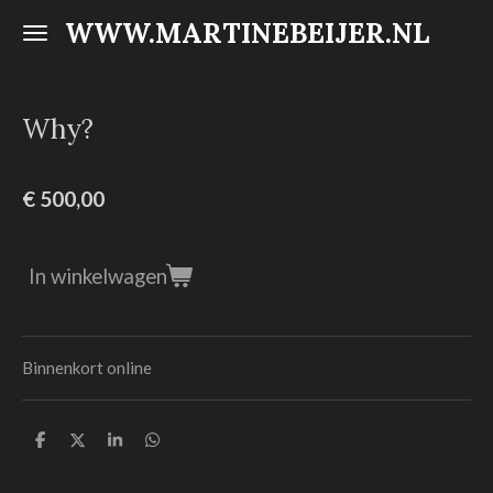
WWW.MARTINEBEIJER.NL
Ga
direct
naar
de
Why?
hoofdinhoud
€ 500,00
In winkelwagen
Binnenkort online
D
D
S
D
e
e
h
e
l
e
a
l