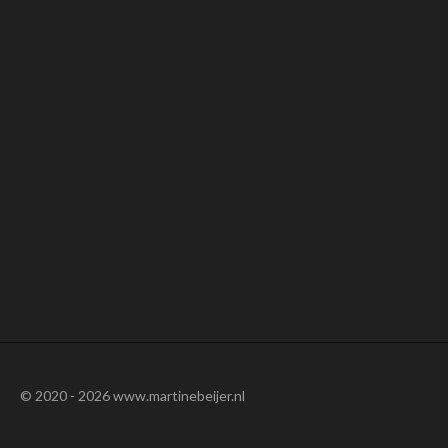
e
l
r
e
n
e
n
© 2020 - 2026 www.martinebeijer.nl