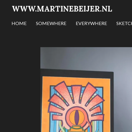
WWW.MARTINEBEIJER.NL
Ga
direct
naar
HOME
SOMEWHERE
EVERYWHERE
SKET
de
hoofdinhoud