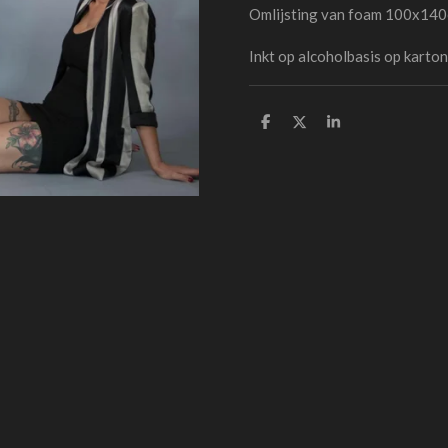
Omlijsting van foam 100x14
Inkt op alcoholbasis op karton
D
D
S
e
e
h
l
e
a
e
l
r
n
e