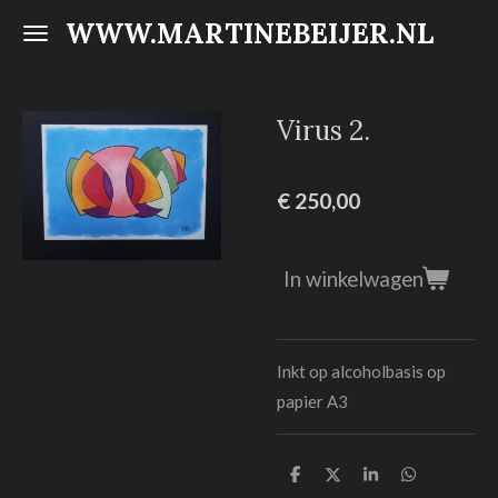
WWW.MARTINEBEIJER.NL
Ga
direct
naar
de
Virus 2.
hoofdinhoud
€ 250,00
In winkelwagen
Inkt op alcoholbasis op
papier A3
D
D
S
D
e
e
h
e